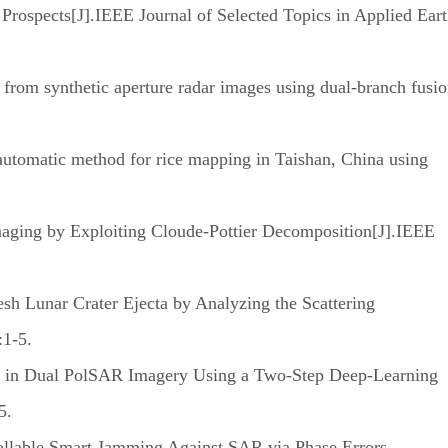
ospects[J].IEEE Journal of Selected Topics in Applied Ear
om synthetic aperture radar images using dual-branch fusi
utomatic method for rice mapping in Taishan, China using
ng by Exploiting Cloude-Pottier Decomposition[J].IEEE
 Lunar Crater Ejecta by Analyzing the Scattering
:1-5.
n in Dual PolSAR Imagery Using a Two-Step Deep-Learning
5.
llable Smart Jamming Against SAR via Phase Errors