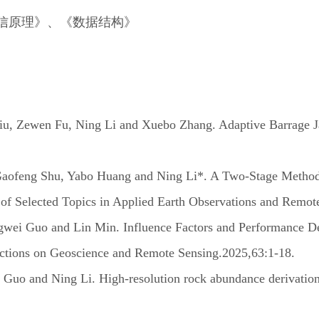
信原理》、《数据结构》
, Zewen Fu, Ning Li and Xuebo Zhang. Adaptive Barrage J
aofeng Shu, Yabo Huang and Ning Li*. A Two-Stage Method 
of Selected Topics in Applied Earth Observations and Remot
wei Guo and Lin Min. Influence Factors and Performance De
sactions on Geoscience and Remote Sensing.2025,63:1-18.
Guo and Ning Li. High-resolution rock abundance derivation