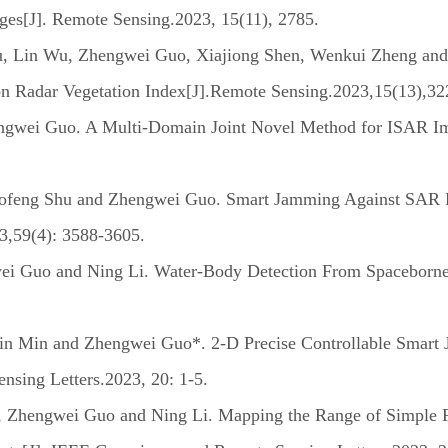
ages[J]. Remote Sensing.2023, 15(11), 2785.
Lin Wu, Zhengwei Guo, Xiajiong Shen, Wenkui Zheng and N
Radar Vegetation Index[J].Remote Sensing.2023,15(13),32
gwei Guo. A Multi-Domain Joint Novel Method for ISAR Imag
aofeng Shu and Zhengwei Guo. Smart Jamming Against SAR 
3,59(4): 3588-3605.
ei Guo and Ning Li. Water-Body Detection From Spacebor
n Min and Zhengwei Guo*. 2-D Precise Controllable Smart 
nsing Letters.2023, 20: 1-5.
Zhengwei Guo and Ning Li. Mapping the Range of Simple Fre