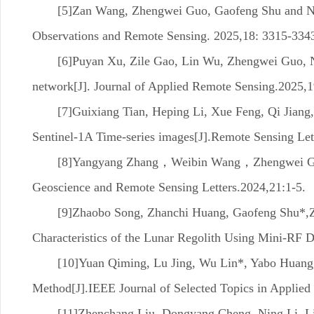
[5]Zan Wang, Zhengwei Guo, Gaofeng Shu and Nin
Observations and Remote Sensing. 2025,18: 3315-334
[6]Puyan Xu, Zile Gao, Lin Wu, Zhengwei Guo, N
network[J]. Journal of Applied Remote Sensing.2025,
[7]Guixiang Tian, Heping Li, Xue Feng, Qi Jiang
Sentinel-1A Time-series images[J].Remote Sensing Let
[8]Yangyang Zhang，Weibin Wang，Zhengwei Guo* 
Geoscience and Remote Sensing Letters.2024,21:1-5.
[9]Zhaobo Song, Zhanchi Huang, Gaofeng Shu*,Zh
Characteristics of the Lunar Regolith Using Mini-RF 
[10]Yuan Qiming, Lu Jing, Wu Lin*, Yabo Huang
Method[J].IEEE Journal of Selected Topics in Applied
[11]Zhenchang Liu, Dongyang Cheng, Ning Li, L