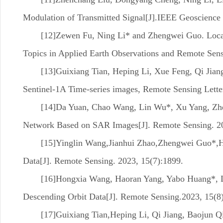
Modulation of Transmitted Signal[J].IEEE Geoscience 
[12]Zewen Fu, Ning Li* and Zhengwei Guo. Locat
Topics in Applied Earth Observations and Remote Sens
[13]Guixiang Tian, Heping Li, Xue Feng, Qi Jian
Sentinel-1A Time-series images, Remote Sensing Lette
[14]Da Yuan, Chao Wang, Lin Wu*, Xu Yang, Zhe
Network Based on SAR Images[J]. Remote Sensing. 20
[15]Yinglin Wang,Jianhui Zhao,Zhengwei Guo*,Hu
Data[J]. Remote Sensing. 2023, 15(7):1899.
[16]Hongxia Wang, Haoran Yang, Yabo Huang*, L
Descending Orbit Data[J]. Remote Sensing.2023, 15(8)
[17]Guixiang Tian,Heping Li, Qi Jiang, Baojun 