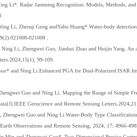
g Li*. Radar Jamming Recognition: Models, Methods, and Pr
3
ing Li, Zhenqi Geng andYabo Huang*.Water-body detection fr
19(2):021008-021008 .
, Ning Li, Zhengwei Guo, Jianhui Zhao and Huijin Yang. An a
ters.2024,15(1), 99-109.
and Ning Li.Enhanced PGA for Dual-Polarized ISAR Imagi
engwei Guo and Ning Li. Mapping the Range of Simple Fresh
Data[J].IEEE Geoscience and Remote Sensing Letters.2024,21
, Zhengwei Guo and Ning Li.Water-Body Type Classificatio
 Earth Observations and Remote Sensing, 2024, 17: 4966-498
in Min and Zhengwei Guo*. Two-Dimensional Precise Contro