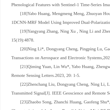
Phenological Features with Sentinel-1 Time-Series Im
[18]Yabo Huang, Mengmeng Meng, Zhuoyan Hou, 
1DCNN-MRF Model Using Improved Dual-Polarization 
[19]Yangyang Zhang, Ning Xu , Ning Li and Zhen
15(19):4878.
[20]Ning Li*, Dongyang Cheng, Pingping Lu, G
Transactions on Aerospace and Electronic Systems,202
[21]Qiming Yuan, Lin Wu*, Yabo Huang, Zhengw
Remote Sensing Letters.2023, 20: 1-5.
[22]Zhenchang Liu, Dongyang Cheng, Ning Li, Li
Transmitted Signal[J]. IEEE Geoscience and Remote Se
[23]Zhaobo Song, Zhanchi Huang, Gaofeng Shu*, 