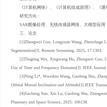
《计算机网络》、《计算机组成原理》、《通
研究方向：
SAR图像处理、无线传感器网络、大模型应用
三、论文
[1]Zhengwei Guo, Longyuan Wang, Zhenchagn Liu
Segmentation[J]. Remote Sensening. 2025, 17:1303.
[2]Tingting Wei, Xingwang Hu, Zhengwei Guo, G
Use of Time and Frequency Domains[J]. IEEE Journal 
[3]Ning Li*, Wweibin Wang, Gaofeng Shu, Zheng
Orbital Mutual Inclination and Altitude[J].IEEE Tran
[4]Jiacheng Sun, Xin Lu, Gaofeng Shu, Zhengwei 
Planetary and Space Science, 2025: 106138.