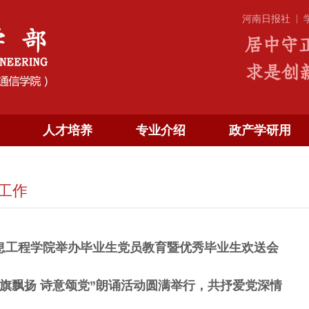
|
河南日报社
人才培养
专业介绍
政产学研用
工作
息工程学院举办毕业生党员教育暨优秀毕业生欢送会
党旗飘扬 诗意颂党”朗诵活动圆满举行，共抒爱党深情